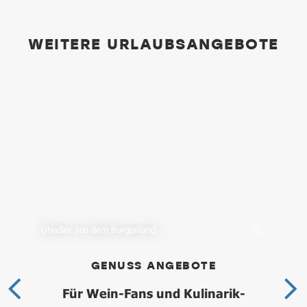
WEITERE URLAUBSANGEBOTE
Bur
Uhudler aus dem Burgenland
Hit.
GENUSS ANGEBOTE
Für Wein-Fans und Kulinarik-