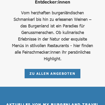
Entdecker:innen
Vom herzhaften burgenländischen
te
Schmankerl bis hin zu erlesenen Weinen –
das Burgenland ist ein Paradies für
ve
s,
Genussmenschen. Ob kulinarische
das
Erlebnisse in der Natur oder exquisite
Bu
ie
Menüs in stilvollen Restaurants - hier finden
alle Feinschmecker:innen ihr persönliches
Highlight.
ZU ALLEN ANGEBOTEN
AKTUELLES VON MY BURGENLAND TRAVEL